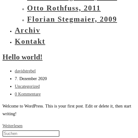
Otto Rothfuss, 2011
Florian Stegmaier, 2009
Archiv
Kontakt
Hello world!
Beitrags-
davidstrebel
Autor:
Beitrag
7. Dezember 2020
veröffentlicht:
Beitrags-
Uncategorized
Kategorie:
Beitrags-
0 Kommentare
Kommentare:
Welcome to WordPress. This is your first post. Edit or delete it, then start
writing!
Hello
Weiterlesen
world!
Press